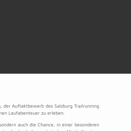
g, der Auftaktbewerb des Salzburg Trailrunning
chen Laufabenteuer zu erleben.
, sondern auch die Chance, in einer besonderen