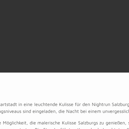
rtstadt in eine leuchtende Kulisse für den Nightrun Salzbur
ungsniveaus sind eingeladen, die Nacht bei einem unvergessli
ge Möglichkeit, die malerische Kulisse Salzburgs zu genießen