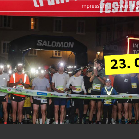
Impressum
|
event@g-